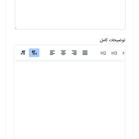
توضیحات کامل:
H2
H3
H4
H