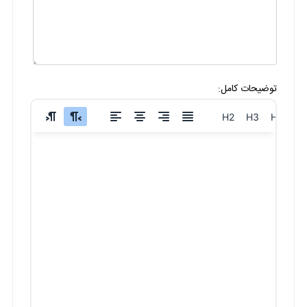
توضیحات کامل:
H2
H3
H4
H