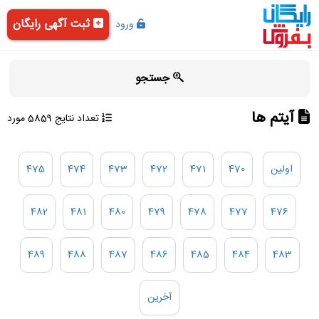
ثبت آگهی رایگان
ورود
جستجو
آیتم ها
تعداد نتایج 5859 مورد
اولین
470
471
472
473
474
475
482
481
480
479
478
477
476
489
488
487
486
485
484
483
آخرین