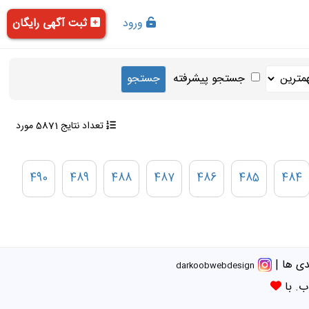
ورود
ثبت آگهی رایگان
جستجو پیشرفته
تعداد نتایج 5871 مورد
490
489
488
487
486
485
484
ی ها
|
darkoobwebdesign
ب. با