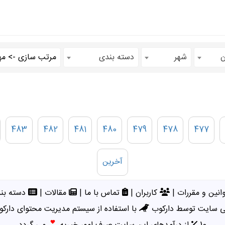
ن
شهر
دسته بندی
483
482
481
480
479
478
477
آخرین
انین و مقررات
|
کاربران
|
تماس با ما
|
مقالات
|
دسته بند
 سایت توسط دارکوب
با استفاده از سیستم مدیریت محتوای دارکو