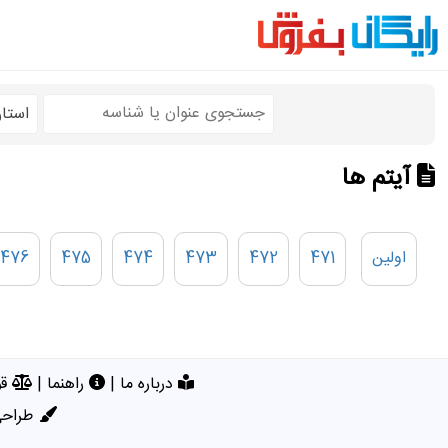
استا
آیتم ها
اولین
471
472
473
474
475
476
درباره ما
|
راهنما
|
قو
طراحی