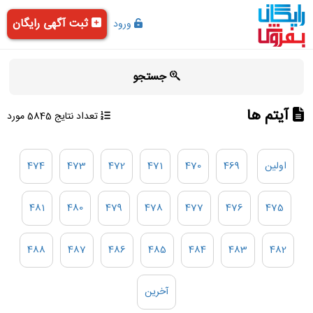
ثبت آگهی رایگان
ورود
جستجو
آیتم ها
تعداد نتایج 5845 مورد
اولین
469
470
471
472
473
474
481
480
479
478
477
476
475
488
487
486
485
484
483
482
آخرین