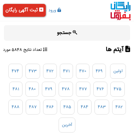
ثبت آگهی رایگان
ورود
جستجو
آیتم ها
تعداد نتایج 5848 مورد
اولین
469
470
471
472
473
474
481
480
479
478
477
476
475
488
487
486
485
484
483
482
آخرین