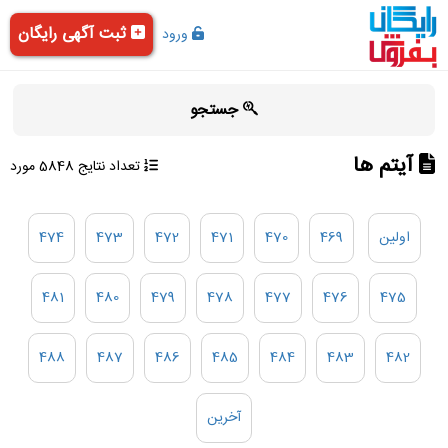
ثبت آگهی رایگان
ورود
جستجو
آیتم ها
تعداد نتایج 5848 مورد
اولین
469
470
471
472
473
474
481
480
479
478
477
476
475
488
487
486
485
484
483
482
آخرین