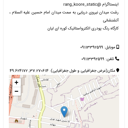
اینستاگرام @rang_koore_static
رشت میدان نیروی دریایی به سمت میدان امام حسین علیه السلام ،
آتشنشانی
کارگاه رنگ پودری الکترواستاتیک کوره ای لیان
موبایل: 09113392599
تلفن: 09113392599
مکان(عرض جغرافیایی و طول جغرافیایی): 37.270614, 49.624172
+
−