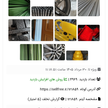
ویژه تا: 30 مرداد 1405 ساعت 11:18:51
تعداد بازدید: 4969 |
روش های افزایش بازدید
آدرس کوتاه:
https://sellfree.ir/121859
مشخصه آیتم: 121859 |
گزارش تخلف (5 امتیاز)