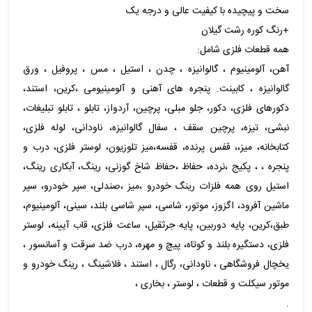
سخت و پیچیده با کیفیت عالی و درجه یک
+رنگ کوره رشت گیلان
همه قطعات فلزی شامل:
آهن، آلومینیوم ، گالوانیزه ، چدن ، استیل ، مس ، پروفیل ، ورق
گالوانیزه ، کابینت. پنجره های آهنی و آلومینیومی ،کرین، استند،
دکورهای فلزی، دکور، جلو مبلی، پرچین، آردواز، تابلو ، تابلو تبلیغات،
نبشی، تیزه، پرچین سقف ، سفال گالوانیزه، ناودانی، لوله فلزی،
کتابخانه، میز،، قفس پرنده، قفسه،میز تلوزیون، لوستر فلزی، درب و
پنجره ، ، پکیج ،نرده، حفاظ ،حفاظ شاخ گوزنی، رینگ، آبکاری رینگ،
استیل روی همه فلزات رینگ خودرو ،میز ،صندلی، سپر خودرو، سپر
ماشین آفرود، اگزوز، موتور، شاسی، سپر شاسی بلند، سینی، آلومینیوم،
طبق،کرین، پایه دوربین، پایه جرثقیل، ساعت فلزی، قاب آیینه، لوستر
فلزی، دستگیره بلند و کوتاه، پیچ و مهره، درب ضد سرقت و آسانسور ،
یخچال فروشگاهی ، ناودانی، رگال ، استند ، فلاشینگ ، رینگ خودرو و
موتور سیکلت و قطعات ، لوستر ، بخاری ،
.