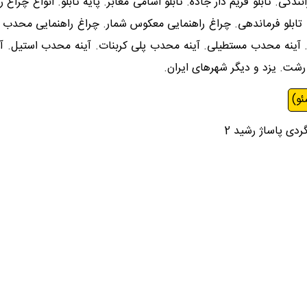
انندگی. تابلو فریم دار جاده. تابلو اسامی معابر. پایه تابلو. انواع چر
 تابلو فرماندهی. چراغ راهنمایی معکوس شمار. چراغ راهنمایی محدب 
آینه محدب مستطیلی. آینه محدب پلی کربنات. آینه محدب استیل. آینه
. رشت. یزد و دیگر شهرهای ایران.
ئو)
دی پاساژ رشید 2