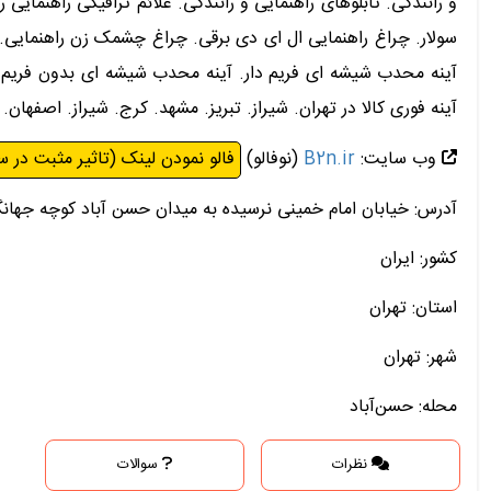
و رانندگی. تابلوهای راهنمایی و رانندگی. علائم ترافیکی راهنمایی ر
سولار. چراغ راهنمایی ال ای دی برقی. چراغ چشمک زن راهنمایی.
آینه محدب شیشه ای فریم دار. آینه محدب شیشه ای بدون فریم. 
آینه فوری کالا در تهران. شیراز. تبریز. مشهد. کرج. شیراز. اصفهان
وب سایت:
B2n.ir
(نوفالو)
فالو نمودن لینک (تاثیر مثبت در س
آدرس: خیابان امام خمینی نرسیده به میدان حسن آباد کوچه جهانگر
کشور: ایران
استان: تهران
شهر: تهران
محله: حسن‌آباد
نظرات
سوالات