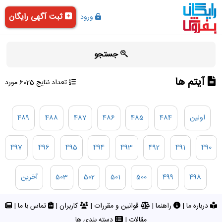
ثبت آگهی رایگان
ورود
جستجو
آیتم ها
تعداد نتایج 6025 مورد
اولین
484
485
486
487
488
489
497
496
495
494
493
492
491
490
498
499
500
501
502
503
آخرین
درباره ما
|
راهنما
|
قوانین و مقررات
|
کاربران
|
تماس با ما
|
مقالات
|
دسته بندی ها