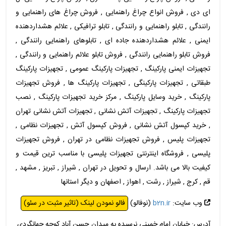
ای دی , فروش انواع چراغ راهنمایی , فروش چراغ های راهنمایی و
رانندگی , تابلو راهنمایی و رانندگی , تابلو ترافیکی , علائم هشداردهنده
ایمنی , علائم هشداردهنده جاده ای , تابلوهای راهنمایی رانندگی ,
فروش تابلو راهنمایی رانندگی , فروش تابلو علائم راهنمایی و رانندگی ,
تجهیزات ایمنی پارکینگ , تجهیزات پارکینگ عمومی , تجهیزات پارکینگ
طبقاتی , تجهیزات پارکینگی , تجهیزات پارکینگ ها , فروش تجهیزات
پارکینگ , خرید وسایل پارکینگ , مرکز خرید تجهیزات پارکینگ , نصب
تجهیزات پارکینگ , تجهیزات آتش نشانی , تجهیزات آتش نشانی تهران
, خرید کپسول آتش نشانی , فروش کپسول آتش , تجهیزات نظامی ,
تجهیزات پلیس , فروش تجهیزات نظامی در تهران , فروش تجهیزات
پلیسی , فروشگاه اینترنتی تجهیزات پلیسی با مناسب ترین قیمت و
کیفیت بالا می باشد. ارسال و تحویل در تهران , شیراز , تبریز , مشهد ,
قم , کرج , شیراز , رشت , اهواز , اصفهان و دیگر استانها
وب سایت:
b2n.ir
(نوفالو)
فالو نمودن لینک (تاثیر مثبت در سئو)
آدرس: خیابان امام خمینی نرسیده به میدان حسن آباد کوچه جهانگردی