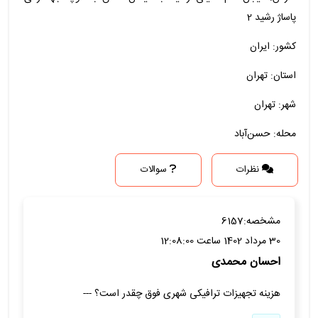
پاساژ رشید 2
کشور: ایران
استان: تهران
شهر: تهران
محله: حسن‌آباد
نظرات
سوالات
مشخصه:
6157
30 مرداد 1402 ساعت 12:08:00
احسان محمدی
هزینه تجهیزات ترافیکی شهری فوق چقدر است؟ ---