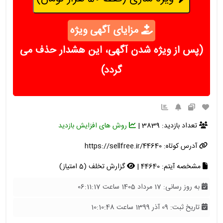
مزایای آگهی ویژه
(پس از ویژه شدن آگهی، این هشدار حذف می
گردد)
تعداد بازدید: 3839 |
روش های افزایش بازدید
آدرس کوتاه:
https://sellfree.ir/44640
مشخصه آیتم: 44640 |
گزارش تخلف (5 امتیاز)
به روز رسانی: 17 مرداد 1405 ساعت 06:11:17
تاریخ ثبت: 09 آذر 1399 ساعت 10:10:48