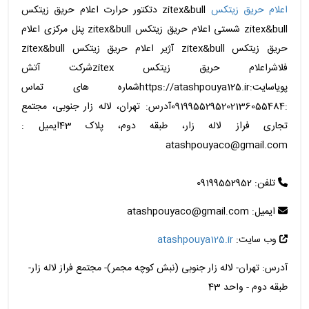
اعلام حریق زیتکس
zitex&bull دتکتور حرارت اعلام حریق زیتکس
zitex&bull شستی اعلام حریق زیتکس zitex&bull پنل مرکزی اعلام
حریق زیتکس zitex&bull آژیر اعلام حریق زیتکس zitex&bull
فلاشراعلام حریق زیتکس zitexشرکت آتش
پویاسایت:https://atashpouya125.irشماره های تماس
:0919955295202136055484آدرس: تهران، لاله زار جنوبی، مجتمع
تجاری فراز لاله زار، طبقه دوم، پلاک 43ایمیل :
atashpouyaco@gmail.com
تلفن: 09199552952
ایمیل: atashpouyaco@gmail.com
وب سایت:
atashpouya125.ir
آدرس: تهران- لاله زار جنوبی (نبش کوچه مجمر)- مجتمع فراز لاله زار-
طبقه دوم - واحد 43