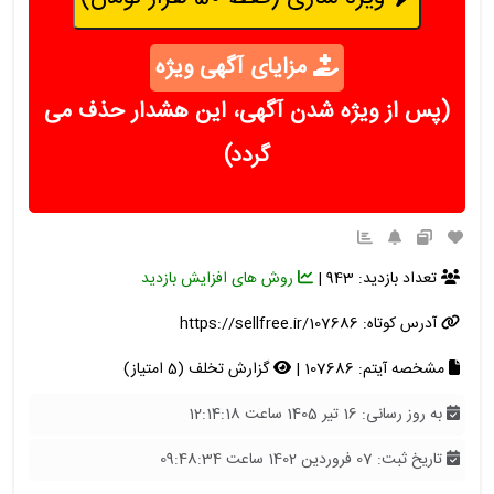
مزایای آگهی ویژه
(پس از ویژه شدن آگهی، این هشدار حذف می
گردد)
تعداد بازدید: 943 |
روش های افزایش بازدید
آدرس کوتاه:
https://sellfree.ir/107686
مشخصه آیتم: 107686 |
گزارش تخلف (5 امتیاز)
به روز رسانی: 16 تیر 1405 ساعت 12:14:18
تاریخ ثبت: 07 فروردین 1402 ساعت 09:48:34