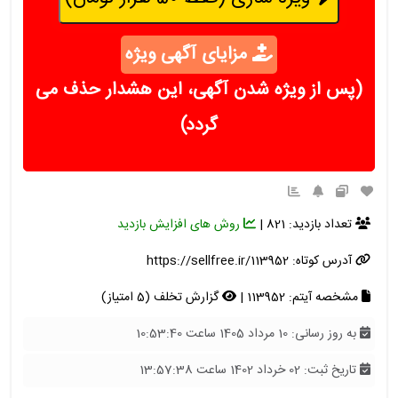
مزایای آگهی ویژه
(پس از ویژه شدن آگهی، این هشدار حذف می
گردد)
تعداد بازدید: 821 |
روش های افزایش بازدید
آدرس کوتاه:
https://sellfree.ir/113952
مشخصه آیتم: 113952 |
گزارش تخلف (5 امتیاز)
به روز رسانی: 10 مرداد 1405 ساعت 10:53:40
تاریخ ثبت: 02 خرداد 1402 ساعت 13:57:38