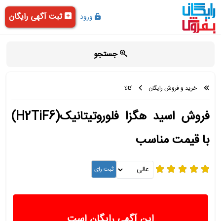
ثبت آگهی رایگان
ورود
جستجو
خرید و فروش رایگان
کالا
فروش اسید هگزا فلوروتیتانیک(H2TiF6)
با قیمت مناسب
این آگهی رایگان است