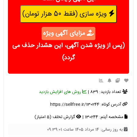
ویژه سازی (فقط 50 هزار تومان)
مزایای آگهی ویژه
(پس از ویژه شدن آگهی، این هشدار حذف می
گردد)
تعداد بازدید: 839 |
روش های افزایش بازدید
آدرس کوتاه:
https://sellfree.ir/130244
مشخصه آیتم: 130244 |
گزارش تخلف (5 امتیاز)
به روز رسانی: 14 مرداد 1405 ساعت 09:39:01