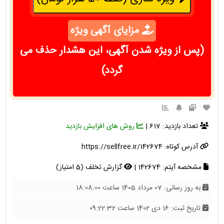
مزایای آگهی ویژه
(پس از ویژه شدن آگهی، این هشدار حذف می
گردد)
تعداد بازدید: 617 |
روش های افزایش بازدید
آدرس کوتاه:
https://sellfree.ir/142674
مشخصه آیتم: 142674 |
گزارش تخلف (5 امتیاز)
به روز رسانی: 07 مرداد 1405 ساعت 18:08:00
تاریخ ثبت: 16 دی 1402 ساعت 09:22:32