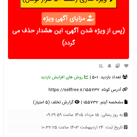
مزایای آگهی ویژه
(پس از ویژه شدن آگهی، این هشدار حذف می
گردد)
تعداد بازدید: 501 |
روش های افزایش بازدید
آدرس کوتاه:
https://sellfree.ir/155732
مشخصه آیتم: 155732 |
گزارش تخلف (5 امتیاز)
به روز رسانی: 15 مرداد 1405 ساعت 09:29:59
تاریخ ثبت: 24 اردیبهشت 1403 ساعت 10:32:25