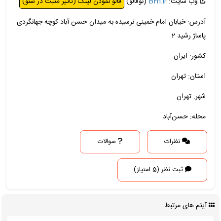
وب سایت:
B2n.ir
(نوفالو)
فالو نمودن لینک (تاثیر مثبت در سئو)
آدرس: خیابان امام خمینی نرسیده به میدان حسن آباد کوچه جهانگردی
پاساژ رشید 2
کشور: ایران
استان: تهران
شهر: تهران
محله: حسن‌آباد
نظرات
سوالات
ثبت نظر (5 امتیاز)
آیتم های مرتبط