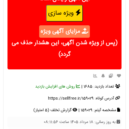
ویژه سازی
مزایای آگهی ویژه
(پس از ویژه شدن آگهی، این هشدار حذف می
گردد)
تعداد بازدید: 1685 |
روش های افزایش بازدید
آدرس کوتاه:
https://sellfree.ir/159029
مشخصه آیتم: 159029 |
گزارش تخلف (5 امتیاز)
به روز رسانی: 18 مرداد 1405 ساعت 08:11:56