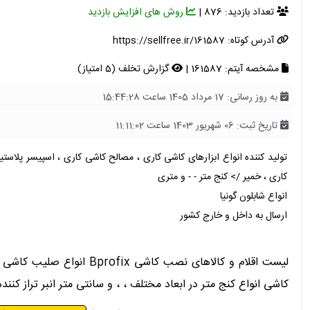
تعداد بازدید: 876 |
روش های افزایش بازدید
آدرس کوتاه:
https://sellfree.ir/161587
مشخصه آیتم: 161587 |
گزارش تخلف (5 امتیاز)
به روز رسانی: 17 مرداد 1405 ساعت 15:44:28
تاریخ ثبت: 06 شهریور 1403 ساعت 11:11:02
تولید کننده انواع ابزارهای کاشی کاری ، مصالح کاشی کاری ، اسپیسر پلاس
کاری ، خمیر /> کنج متر - - و متری
انواع شابلون گونیا
ارسال به داخل و خارج کشور
کاشی انواع کنج متر در ابعاد مختلف ، ، و سانتی متر انبر تراز کننده پلاستیکی و فلزی قاپک کاشی گونیا متر 3 بازو،