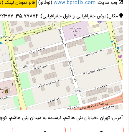
وب سایت:
www.bprofix.com
(نوفالو)
فالو نمودن لینک (ت
مکان(عرض جغرافیایی و طول جغرافیایی): 35.77874, 51.362377
آدرس: تهران ،خیابان بنی هاشم، نرسیده به میدان بنی هاشم، کو