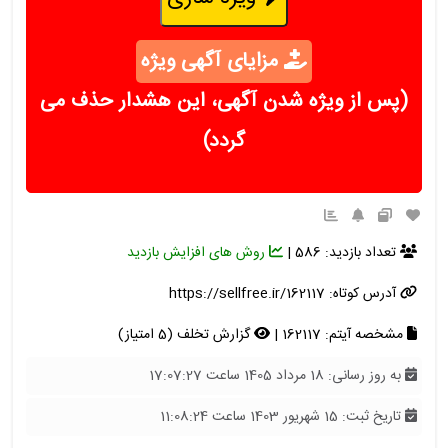
مزایای آگهی ویژه
(پس از ویژه شدن آگهی، این هشدار حذف می
گردد)
تعداد بازدید: 586 |
روش های افزایش بازدید
آدرس کوتاه:
https://sellfree.ir/162117
مشخصه آیتم: 162117 |
گزارش تخلف (5 امتیاز)
به روز رسانی: 18 مرداد 1405 ساعت 17:07:27
تاریخ ثبت: 15 شهریور 1403 ساعت 11:08:24