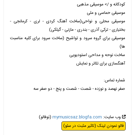
کودکانه و /> موسیقی مذهبی
موسیقی حماسی و ملی
موسیقی محلی و نواحی(ساخت آهنگ کردی - لری - کرمانجی -
بختیاری - ترکی آذری - بندری - مازنی - گیلکی)
موسیقی برای گروه سرود و تواشیح (ساخت سرود برای کلیه مناسبت
ها)
ساخت نوحه و مداحی استودیویی
آهنگسازی برای تئاتر و نمایش
شماره تماس:
صفر نهصد و نوزده - شصت - شصت و پنج - دو صفر سه
وب سایت:
mymusicsaz.blogfa.com
(نوفالو)
فالو نمودن لینک (تاثیر مثبت در سئو)