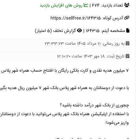
تعداد بازدید: 674 |
روش های افزایش بازدید
آدرس کوتاه:
https://sellfree.ir/164315
مشخصه آیتم: 164315 |
گزارش تخلف (5 امتیاز)
به روز رسانی: 11 مرداد 1405 ساعت 23:33:23
تاریخ ثبت: 18 مهر 1403 ساعت 12:10:20
7 میلیون هدیه نقدی و کارت بانکی رایگان با افتتاح حساب همراه شهر پلاس بانک شهر با کد دعوت همراه شهر پلاس nqntllk8
با دعوت از دوستانتان به همراه شهر پلاس بانک شهر 7 میلیون ریال هدیه بگیرید!
چجوری از بانک شهر درآمد داشته باشید؟
واریز می‌شود!