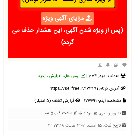
مزایای آگهی ویژه
(پس از ویژه شدن آگهی، این هشدار حذف می
گردد)
تعداد بازدید: 374 |
روش های افزایش بازدید
آدرس کوتاه:
https://sellfree.ir/173291
مشخصه آیتم: 173291 |
گزارش تخلف (5 امتیاز)
به روز رسانی: 15 مرداد 1405 ساعت 08:50:08
تاریخ ثبت: 15 اسفند 1403 ساعت 13:23:18