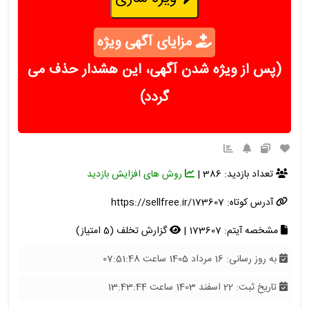
مزایای آگهی ویژه
(پس از ویژه شدن آگهی، این هشدار حذف می
گردد)
تعداد بازدید: 386 |
روش های افزایش بازدید
آدرس کوتاه:
https://sellfree.ir/173607
مشخصه آیتم: 173607 |
گزارش تخلف (5 امتیاز)
به روز رسانی: 16 مرداد 1405 ساعت 07:51:48
تاریخ ثبت: 22 اسفند 1403 ساعت 13:43:44