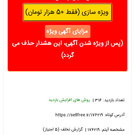
ویژه سازی (فقط 50 هزار تومان)
مزایای آگهی ویژه
(پس از ویژه شدن آگهی، این هشدار حذف می
گردد)
تعداد بازدید: 316 |
روش های افزایش بازدید
آدرس کوتاه:
https://sellfree.ir/176219
مشخصه آیتم: 176219 |
گزارش تخلف (5 امتیاز)