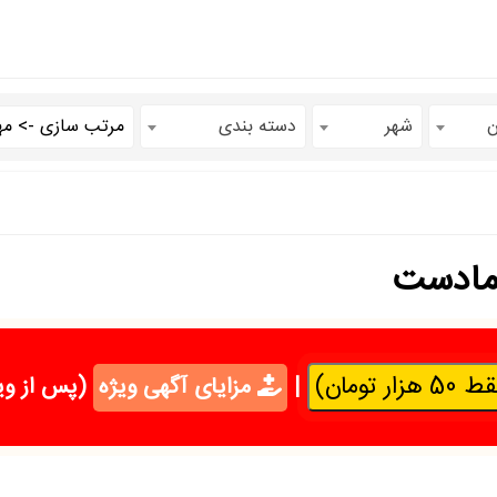
ن
شهر
دسته بندی
امادست
تومان)
|
مزایای آگهی ویژه
(پس از وی