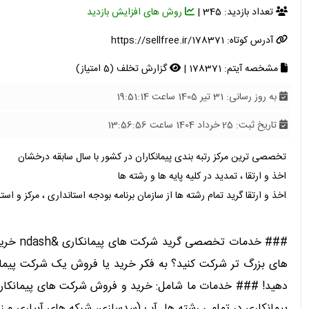
تعداد بازدید: 345 |
روش های افزایش بازدید
آدرس کوتاه:
https://sellfree.ir/178371
مشخصه آیتم: 178371 |
گزارش تخلف (5 امتیاز)
به روز رسانی: 31 تیر 1405 ساعت 19:51:14
تاریخ ثبت: 25 خرداد 1404 ساعت 13:56:56
تخصصی ترین مرکز رتبه بندی پیمانکاران در کشور با سال سابقه درخشان
اخذ و ارتقا ، تمدید در کلیه پایه ها و رشته ها
اخذ و ارتقا گرید تمام رشته ها از سازمان برنامه بودجه استانداری ، مرکز و است
### خد
های بزرگ تر شرکت کنید؟ به فکر خرید یا فروش یک شرکت پیمانکا
پیمانکاری در تمامی رشته ها ️ آب (سدسازی، شبکه های آبیاری و زه