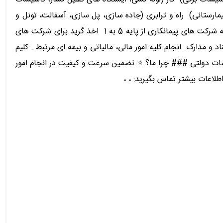
ارستانی) ️ راه و ترابری (جاده سازی، پل سازی، آسفالت، تونل و
باند فرودگاه) ️ تأسیسات و تجهیزات (سیستم های گرمایشی، سرمایشی، تهویه و الکتریکی) اخذ و ارتقای صلاحیت پیمانکاری ️ افزایش رتبه شرکت های پیمانکاری از پایه 5 به 1 ️ اخذ گرید برای شرکت های
 مدارک ️ انجام کلیه امور مالی، مالیاتی و بیمه ای مرتبط . کلیم
اقصات دولتی ### چرا ما؟ ⭐️ تضمین سرعت و کیفیت در انجام امور
 اطلاعات بیشتر تماس بگیرید: ، ،