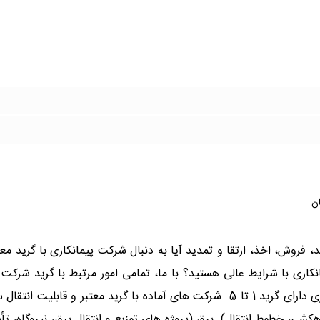
ان
مات تخصصی گرید شرکت های پیمانکاری &ndash خرید، فروش، اخذ، ارتقا و تمدید آیا به دنبال شرک
ری با شرایط عالی هستید؟ با ما، تمامی امور مرتبط با گرید شرکت ه
دهید! ### خدمات ما شامل: خرید و فروش شرکت های پیمانکاری دارای گرید 1 تا 5 ️ شرکت
کشی، خطوط انتقال) ️ برق (پروژه های توزیع و انتقال برق، نیروگاه، تأ