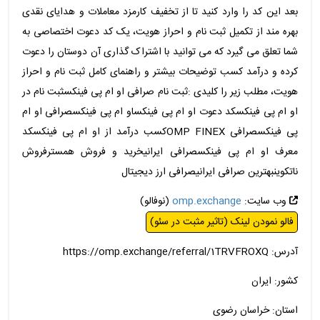
بعد این کد را وارد کنید تا از تخفیف کارمزد معاملات و هدایای نقدی
بهره مند از تکمیل ثبت نام و احراز هویت، یک کد دعوت اختصاصی به
شما تعلق می گیرد که می توانید با اشتراک گذاری آن دوستان را دعوت
کرده و درآمد کسب توضیحات بیشتر و راهنمای کامل ثبت نام و احراز
هویت، مطلب زیر را کلیدی :ثبت نام صرافی او ام پی فینکسثبت نام در
او ام پی فینکسکد دعوت او ام پی فینکساو ام پی فینکسصرافی او ام
پی فینکسصرافی OMP FINEXکسب درآمد از او ام پی فینکسکد
معرف او ام پی فینکسصرافی ایرانیخرید و فروش همسترفروش
ناتکوینبهترین صرافی ایرانیصرافی ارز دیجیتال
وب سایت:
omp.exchange
(نوفالو)
فالو نمودن لینک (تاثیر مثبت در سئو)
آدرس: https://omp.exchange/referral/1TRVFROXQ
کشور: ایران
استان: خراسان رضوی