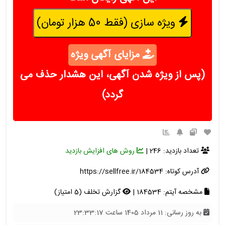
ویژه سازی (فقط 50 هزار تومان)
مزایای آگهی ویژه
(پس از ویژه شدن آگهی، این هشدار حذف می
گردد)
تعداد بازدید: 246 |
روش های افزایش بازدید
آدرس کوتاه:
https://sellfree.ir/184534
مشخصه آیتم: 184534 |
گزارش تخلف (5 امتیاز)
به روز رسانی: 11 مرداد 1405 ساعت 23:33:17