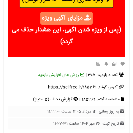
مزایای آگهی ویژه
(پس از ویژه شدن آگهی، این هشدار حذف می
گردد)
تعداد بازدید: 305 |
روش های افزایش بازدید
آدرس کوتاه:
https://sellfree.ir/185361
مشخصه آیتم: 185361 |
گزارش تخلف (5 امتیاز)
به روز رسانی: 14 مرداد 1405 ساعت 11:22:00
تاریخ ثبت: 26 مهر 1404 ساعت 11:27:31