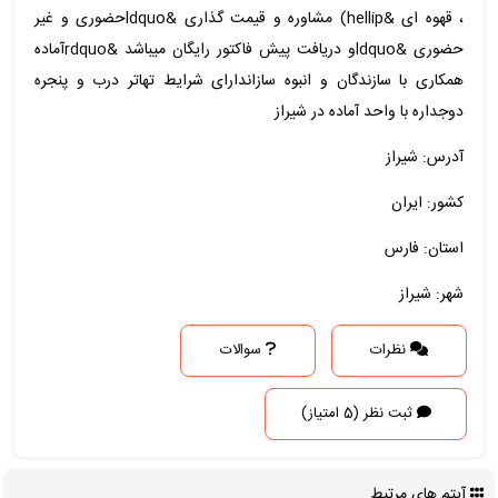
، قهوه ای &hellip) مشاوره و قیمت گذاری &ldquoحضوری و غیر
حضوری &ldquoو دریافت پیش فاکتور رایگان میباشد &rdquoآماده
همکاری با سازندگان و انبوه سازاندارای شرایط تهاتر درب و پنجره
دوجداره با واحد آماده در شیراز
آدرس: شیراز
کشور: ایران
استان: فارس
شهر: شیراز
نظرات
سوالات
ثبت نظر (5 امتیاز)
آیتم های مرتبط