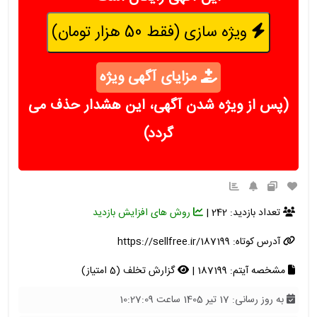
ویژه سازی (فقط 50 هزار تومان)
مزایای آگهی ویژه
(پس از ویژه شدن آگهی، این هشدار حذف می
گردد)
تعداد بازدید: 242 |
روش های افزایش بازدید
آدرس کوتاه:
https://sellfree.ir/187199
مشخصه آیتم: 187199 |
گزارش تخلف (5 امتیاز)
به روز رسانی: 17 تیر 1405 ساعت 10:27:09