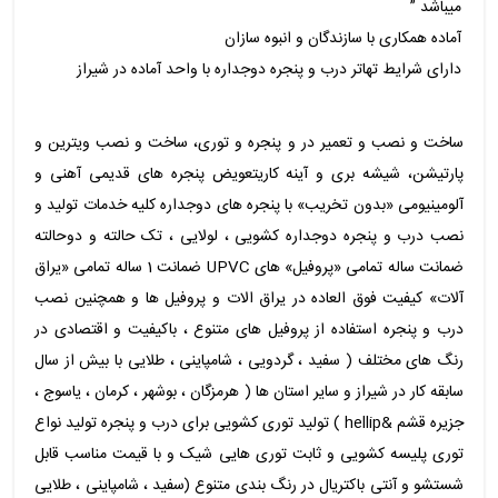
میباشد ”
آماده همکاری با سازندگان و انبوه سازان
دارای شرایط تهاتر درب و پنجره دوجداره با واحد آماده در شیراز
ساخت و نصب و تعمیر در و پنجره و توری، ساخت و نصب ویترین و
پارتیشن، شیشه بری و آینه کاریتعویض پنجره های قدیمی آهنی و
آلومینیومی «بدون تخریب» با پنجره های دوجداره کلیه خدمات تولید و
نصب درب و پنجره دوجداره کشویی ، لولایی ، تک حالته و دوحالته
ضمانت ساله تمامی «پروفیل» های UPVC ضمانت 1 ساله تمامی «یراق
آلات» کیفیت فوق العاده در یراق الات و پروفیل ها و همچنین نصب
درب و پنجره استفاده از پروفیل های متنوع ، باکیفیت و اقتصادی در
رنگ های مختلف ( سفید ، گردویی ، شامپاینی ، طلایی با بیش از سال
سابقه کار در شیراز و سایر استان ها ( هرمزگان ، بوشهر ، کرمان ، یاسوج ،
جزیره قشم &hellip ) تولید توری کشویی برای درب و پنجره تولید نواع
توری پلیسه کشویی و ثابت توری هایی شیک و با قیمت مناسب قابل
شستشو و آنتی باکتریال در رنگ بندی متنوع (سفید ، شامپاینی ، طلایی