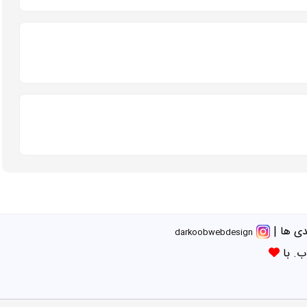
ی ها
|
darkoobwebdesign
ب. با