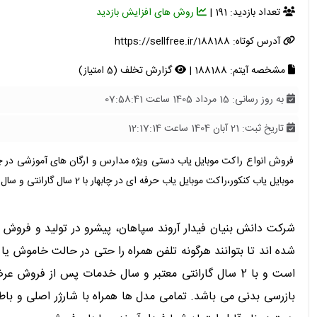
تعداد بازدید: 191 |
روش های افزایش بازدید
آدرس کوتاه:
https://sellfree.ir/188188
مشخصه آیتم: 188188 |
گزارش تخلف (5 امتیاز)
به روز رسانی: 15 مرداد 1405 ساعت 07:58:41
تاریخ ثبت: 21 آبان 1404 ساعت 12:17:14
فروش انواع راکت موبایل یاب دستی ویژه مدارس و ارگان های آموزشی در چاب
موبایل یاب کنکور،راکت موبایل یاب حرفه ای در چابهار با 2 سال گارانتی و سال خدمات پس از فروش معتبر و شارژر و باطری
شرکت دانش بنیان فیدار آروند سپاهان، پیشرو در تولید و فروش ا
شده اند تا بتوانند هرگونه تلفن همراه را حتی در حالت خاموش یا
است و با 2 سال گارانتی معتبر و سال خدمات پس از ف
بازرسی بدنی می باشد. تمامی مدل ها همراه با شارژر اصلی و باطر