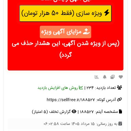
ویژه سازی (فقط 50 هزار تومان)
مزایای آگهی ویژه
(پس از ویژه شدن آگهی، این هشدار حذف می
گردد)
تعداد بازدید: 234 |
روش های افزایش بازدید
آدرس کوتاه:
https://sellfree.ir/188527
مشخصه آیتم: 188527 |
گزارش تخلف (5 امتیاز)
به روز رسانی: 15 مرداد 1405 ساعت 06:02:58