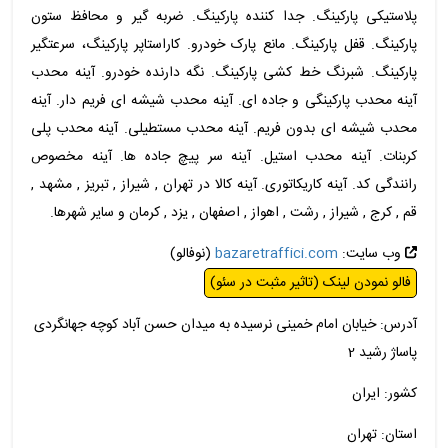
پلاستیکی پارکینگ. جدا کننده پارکینگ. ضربه گیر و محافظ ستون
پارکینگ. قفل پارکینگ. مانع پارک خودرو. کاراستاپر پارکینگ، سرعتگیر
پارکینگ. شبرنگ خط کشی پارکینگ. نگه دارنده خودرو. آینه محدب
آینه محدب پارکینگی و جاده ای. آینه محدب شیشه ای فریم دار. آینه
محدب شیشه ای بدون فریم. آینه محدب مستطیلی. آینه محدب پلی
کربنات. آینه محدب استیل. آینه سر پیچ جاده ها. آینه مخصوص
رانندگی کد. آینه کاریکاتوری. آینه کالا در تهران , شیراز , تبریز , مشهد ,
قم , کرج , شیراز , رشت , اهواز , اصفهان , یزد , کرمان و سایر شهرها.
وب سایت:
bazaretraffici.com
(نوفالو)
فالو نمودن لینک (تاثیر مثبت در سئو)
آدرس: خیابان امام خمینی نرسیده به میدان حسن آباد کوچه جهانگردی
پاساژ رشید 2
کشور: ایران
استان: تهران