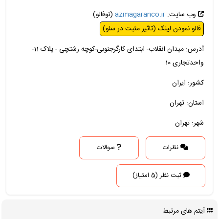
وب سایت:
azmagaranco.ir
(نوفالو)
فالو نمودن لینک (تاثیر مثبت در سئو)
آدرس: میدان انقلاب- ابتدای کارگرجنوبی-کوچه رشتچی - پلاک 11-
واحدتجاری 10
کشور: ایران
استان: تهران
شهر: تهران
نظرات
سوالات
ثبت نظر (5 امتیاز)
آیتم های مرتبط