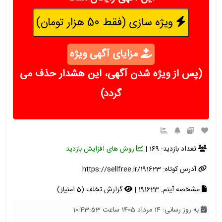
ویژه سازی (فقط 50 هزار تومان)
مزایای آگهی ویژه
(پس از ویژه شدن آگهی، این هشدار حذف می
گردد)
تعداد بازدید: 169 |
روش های افزایش بازدید
آدرس کوتاه:
https://sellfree.ir/191623
مشخصه آیتم: 191623 |
گزارش تخلف (5 امتیاز)
به روز رسانی: 14 مرداد 1405 ساعت 10:43:53