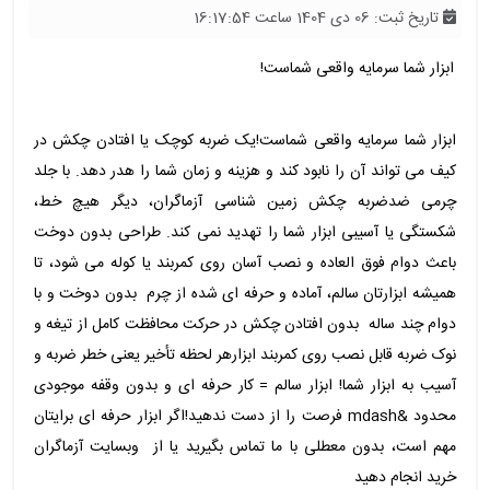
تاریخ ثبت: 06 دی 1404 ساعت 16:17:54
ابزار شما سرمایه واقعی شماست!
ابزار شما سرمایه واقعی شماست!یک ضربه کوچک یا افتادن چکش در
کیف می تواند آن را نابود کند و هزینه و زمان شما را هدر دهد. با جلد
چرمی ضدضربه چکش زمین شناسی آزماگران، دیگر هیچ خط،
شکستگی یا آسیبی ابزار شما را تهدید نمی کند. طراحی بدون دوخت
باعث دوام فوق العاده و نصب آسان روی کمربند یا کوله می شود، تا
همیشه ابزارتان سالم، آماده و حرفه ای شده از چرم بدون دوخت و با
دوام چند ساله بدون افتادن چکش در حرکت محافظت کامل از تیغه و
نوک ضربه قابل نصب روی کمربند ابزارهر لحظه تأخیر یعنی خطر ضربه و
آسیب به ابزار شما! ابزار سالم = کار حرفه ای و بدون وقفه موجودی
محدود &mdash فرصت را از دست ندهید!اگر ابزار حرفه ای برایتان
مهم است، بدون معطلی با ما تماس بگیرید یا از وبسایت آزماگران
خرید انجام دهید