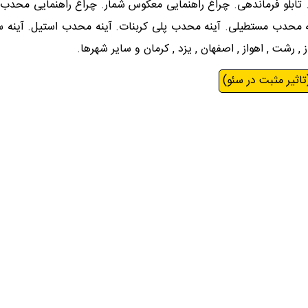
 تابلو فرماندهی. چراغ راهنمایی معکوس شمار. چراغ راهنمایی محدب ج
محدب مستطیلی. آینه محدب پلی کربنات. آینه محدب استیل. آینه سر پ
از , رشت , اهواز , اصفهان , یزد , کرمان و سایر شهرها.
تاثیر مثبت در سئو)