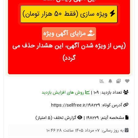
ویژه سازی (فقط 50 هزار تومان)
مزایای آگهی ویژه
(پس از ویژه شدن آگهی، این هشدار حذف می
گردد)
تعداد بازدید: 109 |
روش های افزایش بازدید
آدرس کوتاه:
https://sellfree.ir/198229
مشخصه آیتم: 198229 |
گزارش تخلف (5 امتیاز)
به روز رسانی: 07 مرداد 1405 ساعت 10:46:28