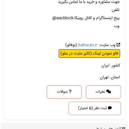
جهت مشاوره و خرید با ما تماس بگیرید
تلفن:
پیج اینستاگرام و کانال روبیکا:aacblock@
وب
وب سایت:
bahoran.ir
(نوفالو)
فالو نمودن لینک (تاثیر مثبت در سئو)
کشور: ایران
استان: تهران
نظرات
سوالات
ثبت نظر (5 امتیاز)