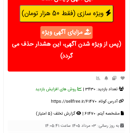
ویژه سازی (فقط 50 هزار تومان)
مزایای آگهی ویژه
(پس از ویژه شدن آگهی، این هشدار حذف می
گردد)
تعداد بازدید: 3430 |
روش های افزایش بازدید
آدرس کوتاه:
https://sellfree.ir/61470
مشخصه آیتم: 61470 |
گزارش تخلف (5 امتیاز)
به روز رسانی: 03 مرداد 1405 ساعت 14:05:41