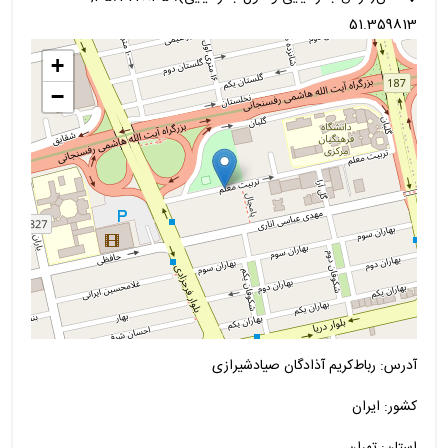
51.359813
+
−
آدرس: رباط‌کریم آذادگان صیادشیرازی
کشور: ایران