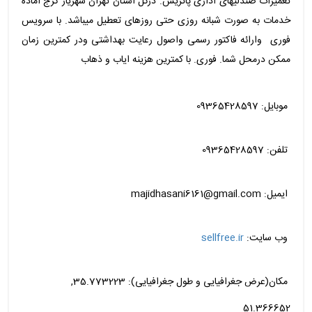
تعمیرات صندلیهای اداری پاتریس. درکل استان تهران شهریار کرج اماده
خدمات به صورت شبانه روزی حتی روزهای تعطیل میباشد. با سرویس
فوری وارائه فاکتور رسمی واصول رعایت بهداشتی ودر کمترین زمان
ممکن درمحل شما. فوری. با کمترین هزینه ایاب و ذهاب
موبایل: 09365428597
تلفن: 09365428597
ایمیل: majidhasani6161@gmail.com
وب سایت:
sellfree.ir
مکان(عرض جغرافیایی و طول جغرافیایی): 35.773223,
51.366652