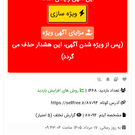
ویژه سازی
مزایای آگهی ویژه
(پس از ویژه شدن آگهی، این هشدار حذف می
گردد)
تعداد بازدید: 1468 |
روش های افزایش بازدید
آدرس کوتاه:
https://sellfree.ir/87094
مشخصه آیتم: 87094 |
گزارش تخلف (5 امتیاز)
به روز رسانی: 17 مرداد 1405 ساعت 09:43:04