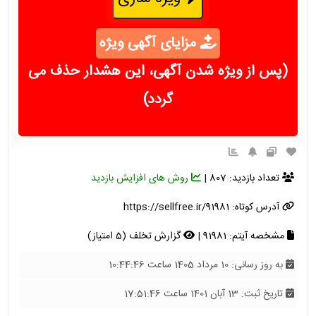
مزایای آگهی ویژه
(پس از ویژه شدن آگهی، این هشدار حذف می
گردد)
تعداد بازدید: 807 |
روش های افزایش بازدید
آدرس کوتاه:
https://sellfree.ir/91981
مشخصه آیتم: 91981 |
گزارش تخلف (5 امتیاز)
به روز رسانی: 10 مرداد 1405 ساعت 10:44:46
تاریخ ثبت: 13 آبان 1401 ساعت 17:51:46