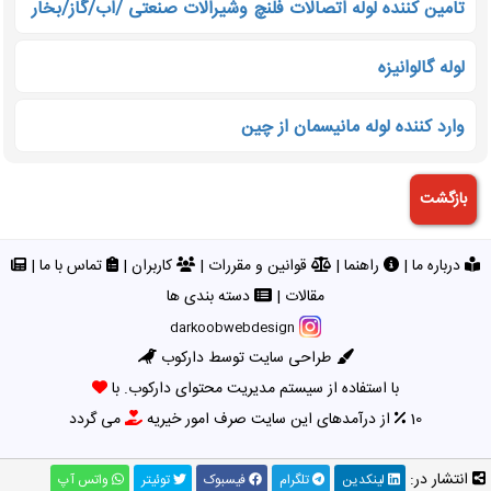
تامین کننده لوله اتصالات فلنچ وشیرالات صنعتی /اب/گاز/بخار
لوله گالوانیزه
وارد کننده لوله مانیسمان از چین
درباره ما
|
راهنما
|
قوانین و مقررات
|
کاربران
|
تماس با ما
|
مقالات
|
دسته بندی ها
darkoobwebdesign
طراحی سایت توسط دارکوب
با استفاده از سیستم مدیریت محتوای دارکوب. با
10
از درآمدهای این سایت صرف امور خیریه
می گردد
انتشار در:
لینکدین
تلگرام
فیسبوک
توئیتر
واتس آپ