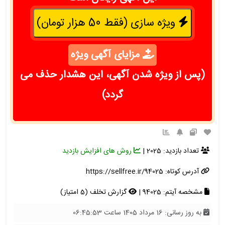
ویژه سازی (فقط 50 هزار تومان)
مزایای آگهی ویژه
(پس از ویژه شدن آگهی، این هشدار حذف می
گردد)
تعداد بازدید: 2025 |
روش های افزایش بازدید
آدرس کوتاه:
https://sellfree.ir/94025
مشخصه آیتم: 94025 |
گزارش تخلف (5 امتیاز)
به روز رسانی: 16 مرداد 1405 ساعت 06:45:53