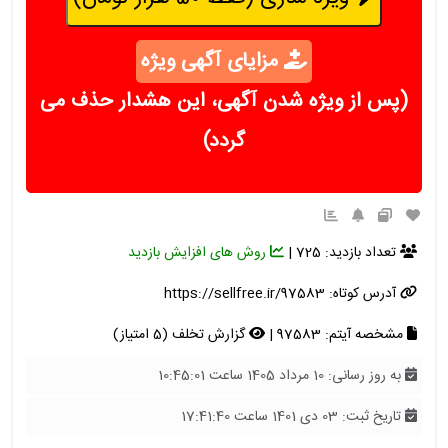
مزایای آگهی ویژه
(پس از ویژه شدن آگهی، این هشدار حذف می
گردد)
تعداد بازدید: 725 |
روش های افزایش بازدید
آدرس کوتاه:
https://sellfree.ir/97583
مشخصه آیتم: 97583 |
گزارش تخلف (5 امتیاز)
به روز رسانی: 10 مرداد 1405 ساعت 10:45:01
تاریخ ثبت: 03 دی 1401 ساعت 17:41:40