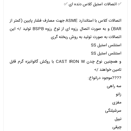
✅️ اتصالات استیل کلاس دنده ای ✅️
اتصالات کلاس با استاندارد ASME جهت مصارف فشار پایین (کمتر از
BAR) و به صورت اتصال رزوه ای از توع رزوه BSPB تولید /> این
اتصالات به صورت تولید به روش ریخته گری
استنلس استیل SS
استنلس استیل SS
و همچنین نوع چدن CAST IRON W با روکش گالوانیزه گرم قابل
تامین خواهند />
????️موجود درانواع:
سه راهی
زانو
مغزی
سرشیلنگی
نیپل
چپقی