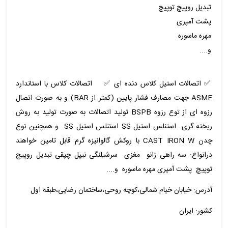
تبدیل روپیچ توپیچ
پشت آمپری
مهره ماسوره
و....
✅️ اتصالات استیل کلاس دنده ای ✅️ اتصالات کلاس با استاندارد
ASME جهت مصارف فشار پایین (کمتر از BAR) و به صورت اتصال
رزوه ای از توع رزوه BSPB تولید اتصالات به صورت تولید به روش
ریخته گری استنلس استیل SS استنلس استیل SS و همچنین نوع
چدن CAST IRON W با روکش گالوانیزه گرم قابل تامین خواهند
درانواع: سه راهی زانو مغزی سرشیلنگی نیپل چپقی تبدیل روپیچ
توپیچ پشت آمپری مهره ماسوره و....
آدرس: خیابان خیام شمالی،کوچه روحی،ساختمان رضایی،طبقه اول
کشور: ایران