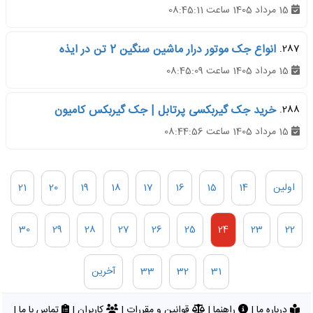
15 مرداد 1405 ساعت 08:45:11
287.
انواع جک موتور درار ماشین سنگین 2 تن در ایذه
15 مرداد 1405 ساعت 08:45:09
288.
خرید جک گیربکسی پرتابل | جک گیربکس کامیون
15 مرداد 1405 ساعت 08:44:56
اولین
14
15
16
17
18
19
20
21
30
29
28
27
26
25
24
23
22
31
32
33
آخرین
درباره ما
|
راهنما
|
قوانین و مقررات
|
کاربران
|
تماس با ما
|