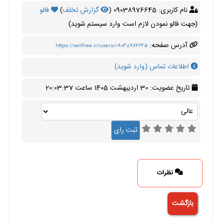
نام کاربری: 09038976645 (
گزارش تخلف
)
فالو
(جهت فالو نمودن لازم است وارد سیستم شوید)
آدرس صفحه:
https://sellfree.ir/users/09038976645
اطلاعات تماس (وارد شوید)
تاریخ عضویت: 30 اردیبهشت 1405 ساعت 20:03:37
نظرات