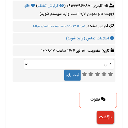
نام کاربری: 09122396285 (
گزارش تخلف
)
فالو
(جهت فالو نمودن لازم است وارد سیستم شوید)
آدرس صفحه:
https://sellfree.ir/users/09122396285
اطلاعات تماس (وارد شوید)
تاریخ عضویت: 15 تیر 1404 ساعت 10:28:17
نظرات