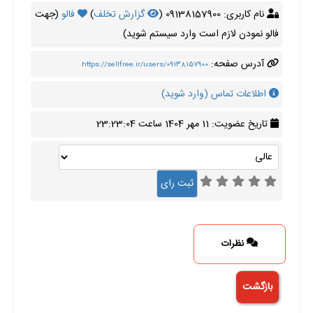
نام کاربری: 09138157900 (
گزارش تخلف
)
فالو
(جهت
فالو نمودن لازم است وارد سیستم شوید)
آدرس صفحه:
https://sellfree.ir/users/09138157900
اطلاعات تماس (وارد شوید)
تاریخ عضویت: 11 مهر 1404 ساعت 23:23:04
نظرات