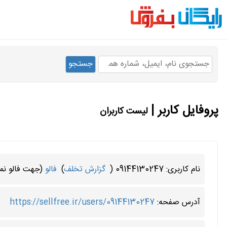
پروفایل کاربر |
لیست کاربران
نام کاربری: 09144130247 (
گزارش تخلف
)
فالو
(جهت فالو نمو
آدرس صفحه:
https://sellfree.ir/users/09144130247