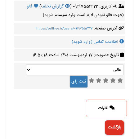
نام کاربری: 09197552422 (
گزارش تخلف
)
فالو
(جهت فالو نمودن لازم است وارد سیستم شوید)
آدرس صفحه:
https://sellfree.ir/users/09197552422
اطلاعات تماس (وارد شوید)
تاریخ عضویت: 17 اردیبهشت 1401 ساعت 16:50:18
نظرات