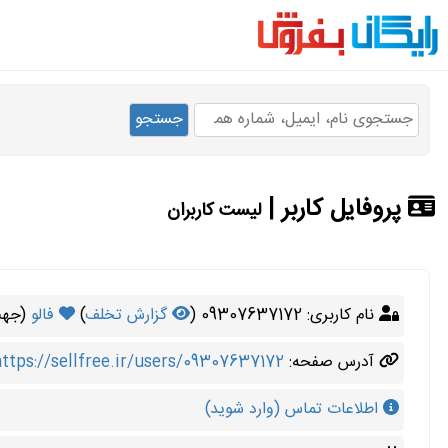
پروفایل کاربر |
لیست کاربران
نام کاربری: 09307637172 (
گزارش تخلف
)
فالو
(جهت 
آدرس صفحه:
ttps://sellfree.ir/users/09307637172
اطلاعات تماس (وارد شوید)