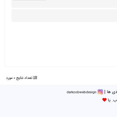
تعداد نتایج 0 مورد
ی ها
|
darkoobwebdesign
ب. با