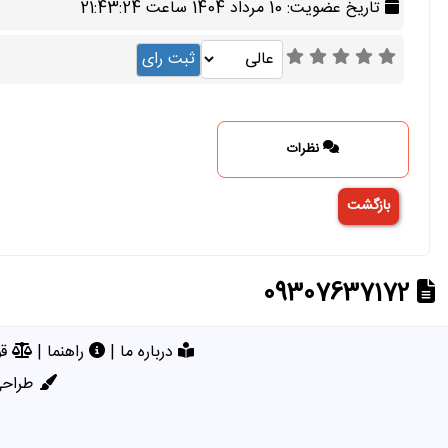
تاریخ عضویت: 10 مرداد 1404 ساعت 21:43:24
نظرات
09307637172
درباره ما
|
راهنما
|
قو
طراحی