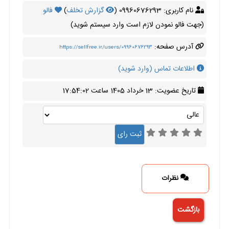
نام کاربری: 09960676293 (
گزارش تخلف
)
فالو
(جهت فالو نمودن لازم است وارد سیستم شوید)
آدرس صفحه:
https://sellfree.ir/users/09960676293
اطلاعات تماس (وارد شوید)
تاریخ عضویت: 13 خرداد 1405 ساعت 17:54:02
نظرات