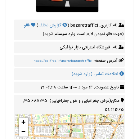
نام کاربری: bazaretraffici (
گزارش تخلف
)
فالو
(جهت فالو نمودن لازم است وارد سیستم شوید)
نام: فروشگاه اینترنتی بازار ترافیکی
آدرس صفحه:
https://sellfree.ir/users/bazaretraffici
اطلاعات تماس (وارد شوید)
تاریخ عضویت: 14 مرداد 1400 ساعت 21:04:28
مکان(عرض جغرافیایی و طول جغرافیایی): 35.685035,
51.411665
+
−