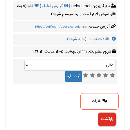
نام کاربری: selselehab (
گزارش تخلف
)
فالو
(جهت
فالو نمودن لازم است وارد سیستم شوید)
آدرس صفحه:
https://sellfree.ir/users/selselehab
اطلاعات تماس (وارد شوید)
تاریخ عضویت: 31 اردیبهشت 1405 ساعت 01:19:14
نظرات