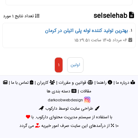
selselehab
تعداد نتایج 1 مورد
1.
بهترین تولید کننده لوله پلی اتیلن در کرمان
06 مرداد 1405 ساعت 15:29:51
اولین
1
درباره ما
|
راهنما
|
قوانین و مقررات
|
کاربران
|
تماس با ما
|
مقالات
|
دسته بندی ها
darkoobwebdesign
طراحی سایت توسط دارکوب
با استفاده از سیستم مدیریت محتوای دارکوب. با
10
از درآمدهای این سایت صرف امور خیریه
می گردد