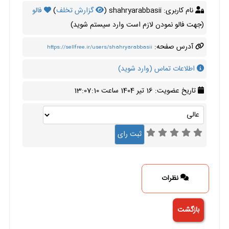
نام کاربری: shahryarabbasii (
گزارش تخلف
)
فالو
(جهت فالو نمودن لازم است وارد سیستم شوید)
آدرس صفحه:
https://sellfree.ir/users/shahryarabbasii
اطلاعات تماس (وارد شوید)
تاریخ عضویت: 16 تیر 1404 ساعت 13:07:10
نظرات